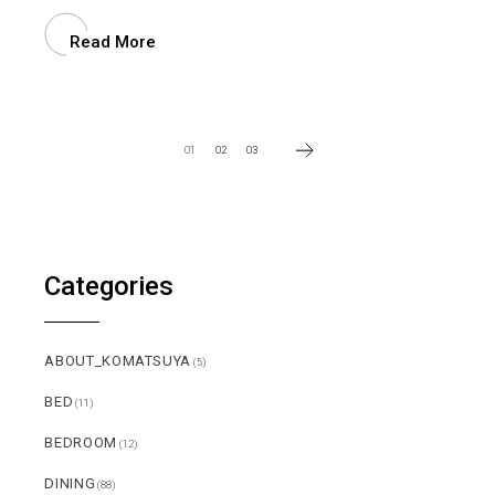
Read More
投
01
02
03
稿
の
ペ
Categories
ー
ジ
ABOUT_KOMATSUYA
(5)
送
BED
(11)
り
BEDROOM
(12)
DINING
(88)