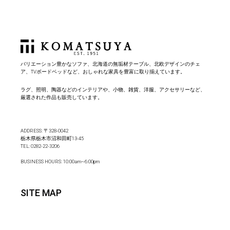
バリエーション豊かなソファ、北海道の無垢材テーブル、北欧デザインのチェ
ア、TVボードベッドなど、おしゃれな家具を豊富に取り揃えています。
ラグ、照明、陶器などのインテリアや、小物、雑貨、洋服、アクセサリーなど、
厳選された作品も販売しています。
ADDRESS: 〒328-0042
栃木県栃木市沼和田町13-45
TEL:
0282-22-3206
BUSINESS HOURS: 10:00am~6:00pm
SITE MAP
Home
About