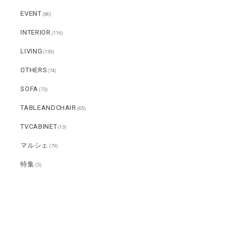
EVENT
(86)
INTERIOR
(116)
LIVING
(139)
OTHERS
(74)
SOFA
(73)
TABLEANDCHAIR
(65)
TVCABINET
(13)
マルシェ
(79)
特集
(5)