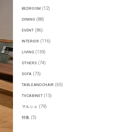
(12)
BEDROOM
(88)
DINING
(86)
EVENT
(116)
INTERIOR
(139)
LIVING
(74)
OTHERS
(73)
SOFA
(65)
TABLEANDCHAIR
(13)
TVCABINET
(79)
マルシェ
(5)
特集