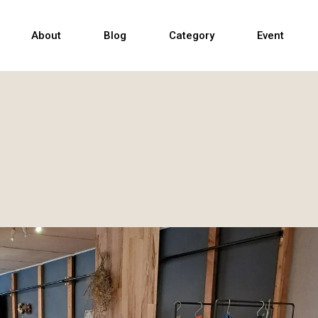
Sofa
About
Blog
Category
Event
Table & Chair
TV Cabinet
Sofa
Bed
Table & Chair
Others
TV Cabinet
Bed
Others