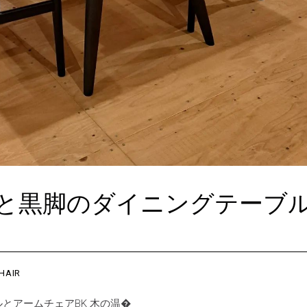
と黒脚のダイニングテーブ
HAIR
とアームチェアBK 木の温�