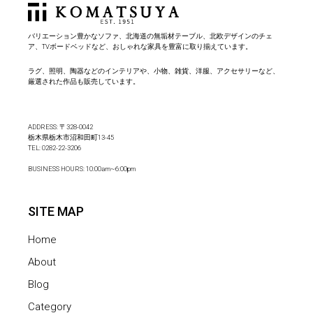
バリエーション豊かなソファ、北海道の無垢材テーブル、北欧デザインのチェ
ア、TVボードベッドなど、おしゃれな家具を豊富に取り揃えています。
ラグ、照明、陶器などのインテリアや、小物、雑貨、洋服、アクセサリーなど、
厳選された作品も販売しています。
ADDRESS: 〒328-0042
栃木県栃木市沼和田町13-45
TEL:
0282-22-3206
BUSINESS HOURS: 10:00am~6:00pm
SITE MAP
Home
About
Blog
Category