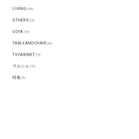
LIVING
(139)
OTHERS
(74)
SOFA
(73)
TABLEANDCHAIR
(65)
TVCABINET
(13)
マルシェ
(79)
特集
(5)