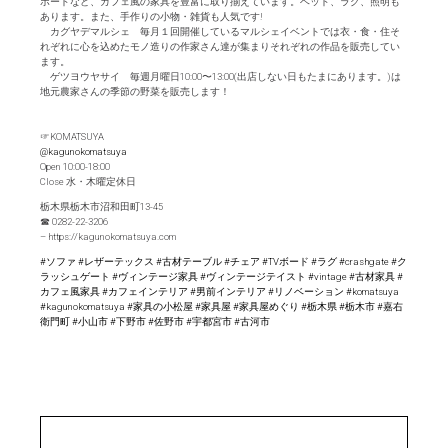
ボードなど、カフェ風の家具を豊富に取り揃えています。ベッド、ラグ、照明も
あります。また、手作りの小物・雑貨も人気です!
カグヤデマルシェ 毎月１回開催しているマルシェイベントでは衣・食・住そ
れぞれに心を込めたモノ造りの作家さん達が集まりそれぞれの作品を販売してい
ます。
ゲツヨウヤサイ 毎週月曜日10:00〜13:00(出店しない日もたまにあります。)は
地元農家さんの季節の野菜を販売します！
☞KOMATSUYA
@kagunokomatsuya
Open 10:00-18:00
Close 水・木曜定休日
栃木県栃木市沼和田町13-45
☎︎ 0282-22-3206
– https://kagunokomatsuya.com
#ソファ
#レザーテックス
#古材テーブル
#チェア
#TVボード
#ラグ
#crashgate
#ク
ラッシュゲート
#ヴィンテージ家具
#ヴィンテージテイスト
#vintage
#古材家具
#
カフェ風家具
#カフェインテリア
#男前インテリア
#リノベーション
#komatsuya
#kagunokomatsuya
#家具の小松屋
#家具屋
#家具屋めぐり
#栃木県
#栃木市
#嘉右
衛門町
#小山市
#下野市
#佐野市
#宇都宮市
#古河市