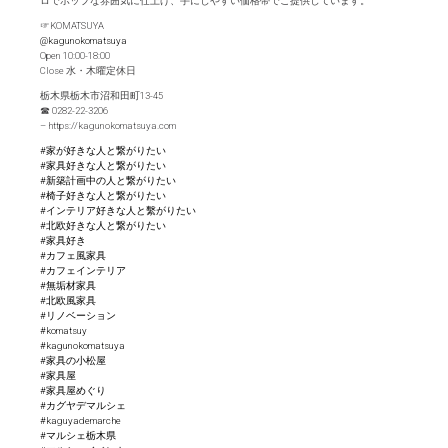
ロでポップな雰囲気に仕上げ、手にしやすい価格帯でご提供しています。
☞KOMATSUYA
@kagunokomatsuya
Open 10:00-18:00
Close 水・木曜定休日
栃木県栃木市沼和田町13-45
☎︎ 0282-22-3206
– https://kagunokomatsuya.com
#家が好きな人と繋がりたい
#家具好きな人と繋がりたい
#新築計画中の人と繋がりたい
#椅子好きな人と繋がりたい
#インテリア好きな人と繫がりたい
#北欧好きな人と繋がりたい
#家具好き
#カフェ風家具
#カフェインテリア
#無垢材家具
#北欧風家具
#リノベーション
#komatsuy
#kagunokomatsuya
#家具の小松屋
#家具屋
#家具屋めぐり
#カグヤデマルシェ
#kaguyademarche
#マルシェ栃木県