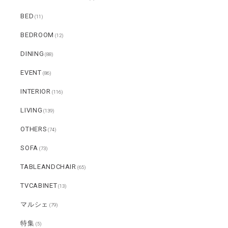
BED
(11)
BEDROOM
(12)
DINING
(88)
EVENT
(86)
INTERIOR
(116)
LIVING
(139)
OTHERS
(74)
SOFA
(73)
TABLEANDCHAIR
(65)
TVCABINET
(13)
マルシェ
(79)
特集
(5)