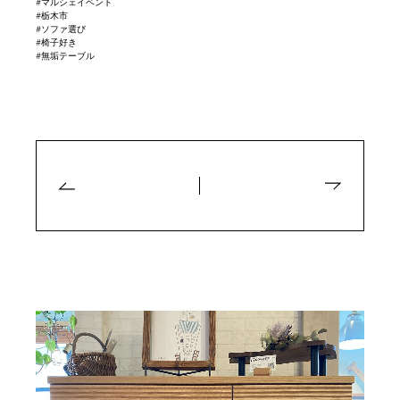
#マルシェイベント
#栃木市
#ソファ選び
#椅子好き
#無垢テーブル