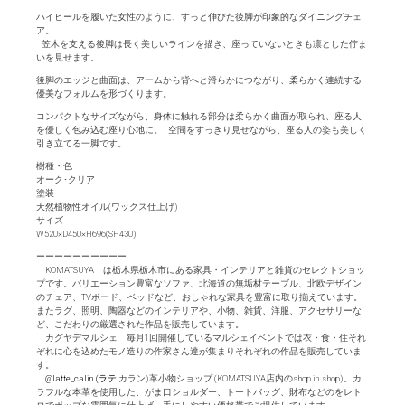
ハイヒールを履いた女性のように、すっと伸びた後脚が印象的なダイニングチェ
ア。
笠木を支える後脚は長く美しいラインを描き、座っていないときも凛とした佇ま
いを見せます。
後脚のエッジと曲面は、アームから背へと滑らかにつながり、柔らかく連続する
優美なフォルムを形づくります。
コンパクトなサイズながら、身体に触れる部分は柔らかく曲面が取られ、座る人
を優しく包み込む座り心地に。 空間をすっきり見せながら、座る人の姿も美しく
引き立てる一脚です。
樹種・色
オーク･クリア
塗装
天然植物性オイル(ワックス仕上げ)
サイズ
W520×D450×H696(SH430)
ーーーーーーーーーー
KOMATSUYA は栃木県栃木市にある家具・インテリアと雑貨のセレクトショッ
プです。バリエーション豊富なソファ、北海道の無垢材テーブル、北欧デザイン
のチェア、TVボード、ベッドなど、おしゃれな家具を豊富に取り揃えています。
またラグ、照明、陶器などのインテリアや、小物、雑貨、洋服、アクセサリーな
ど、こだわりの厳選された作品を販売しています。
カグヤデマルシェ 毎月1回開催しているマルシェイベントでは衣・食・住それ
ぞれに心を込めたモノ造りの作家さん達が集まりそれぞれの作品を販売していま
す。
@latte_calin (ラテ
カラン)革小物ショップ (KOMATSUYA店内のshop in shop)。カ
ラフルな本革を使用した、がま口ショルダー、トートバッグ、財布などのをレト