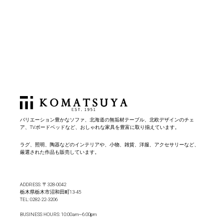
バリエーション豊かなソファ、北海道の無垢材テーブル、北欧デザインのチェ
ア、TVボードベッドなど、おしゃれな家具を豊富に取り揃えています。
ラグ、照明、陶器などのインテリアや、小物、雑貨、洋服、アクセサリーなど、
厳選された作品も販売しています。
ADDRESS: 〒328-0042
栃木県栃木市沼和田町13-45
TEL:
0282-22-3206
BUSINESS HOURS: 10:00am~6:00pm