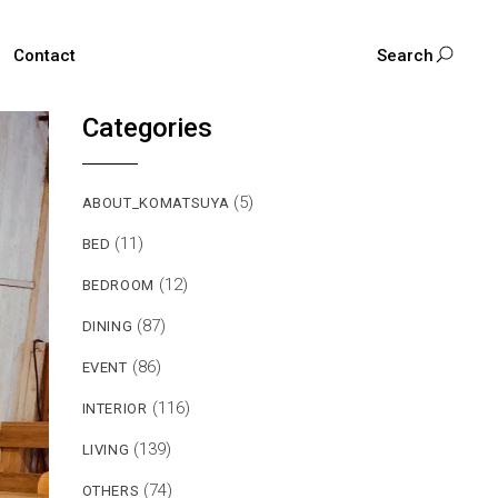
Contact
Search
Categories
(5)
ABOUT_KOMATSUYA
(11)
BED
(12)
BEDROOM
(87)
DINING
(86)
EVENT
(116)
INTERIOR
(139)
LIVING
(74)
OTHERS