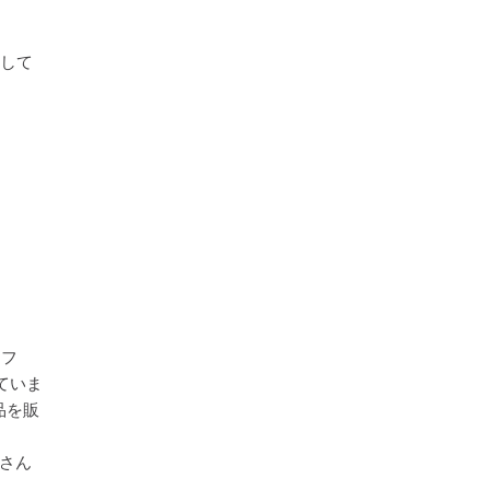
として
ソフ
ていま
品を販
さん