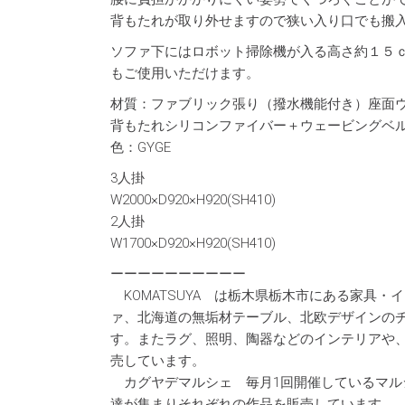
背もたれが取り外せますので狭い入り口でも搬
ソファ下にはロボット掃除機が入る高さ約１５
もご使用いただけます。
材質：ファブリック張り（撥水機能付き）座面ウ
背もたれシリコンファイバー＋ウェービングベ
色：GYGE
3人掛
W2000×D920×H920(SH410)
2人掛
W1700×D920×H920(SH410)
ーーーーーーーーーー
KOMATSUYA は栃木県栃木市にある家具
ァ、北海道の無垢材テーブル、北欧デザインのチ
す。またラグ、照明、陶器などのインテリアや
売しています。
カグヤデマルシェ 毎月1回開催しているマル
達が集まりそれぞれの作品を販売しています。