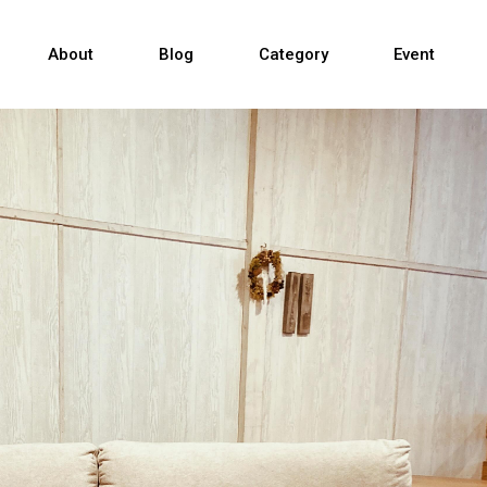
Sofa
About
Blog
Category
Event
Table & Chair
TV Cabinet
Sofa
Bed
Table & Chair
Others
TV Cabinet
Bed
Others