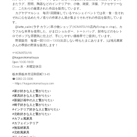
またラグ、照明、陶器などのインテリアや、小物、雑貨、洋服、アクセサリーな
ど、こだわりの厳選された作品を販売しています。
カグヤデマルシェ 毎月1回開催しているマルシェイベントでは衣・食・住それ
ぞれに心を込めたモノ造りの作家さん達が集まりそれぞれの作品を販売していま
す。
@latte_calin (ラテ
カラン)革小物ショップ (KOMATSUYA店内のshop in shop)。カ
ラフルな本革を使用した、がま口ショルダー、トートバッグ、財布などのをレト
ロでポップな雰囲気に仕上げ、手にしやすい価格帯でご提供しています。
野菜販売 毎週一回10:00～13:00(出店しない時もたまにあります。)は地元農家
さんの季節の野菜を販売します！
☞KOMATSUYA
@kagunokomatsuya
Open 10:00-18:00
Close 水・木曜定休日
栃木県栃木市沼和田町13-45
☎︎ 0282-22-3206
– https://kagunokomatsuya.com
#家が好きな人と繋がりたい
#家具好きな人と繋がりたい
#新築計画中の人と繋がりたい
#椅子好きな人と繋がりたい
#インテリア好きな人と繫がりたい
#北欧好きな人と繋がりたい
#カフェ風家具
#カフェインテリア
#無垢材家具
#北欧風家具
#リノベーション