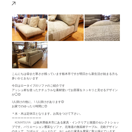
こんにちは😃まだ寒さが残っています栃木市ですが明日から新生活が始まる方も
多いかとおもいます
今日はロータイプのソファのご紹介です
アッシュ材を使ったナチュラルな素材使いでお部屋をスッキリと見せるデザイン
が◯😊
3人掛けの他に、1.5人掛けがあります😊
お家でのゆったり時間に😙
＊水・木は定休日となります。お気をつけて下さい。
ーーーーーーーーーー
KOMATSUYA は栃木県栃木市にある家具・インテリアと雑貨のセレクトショッ
プです。バリエーション豊富なソファ、北海道の無垢材テーブル、北欧デザイン
のチェア、TVボード、ベッドなど、おしゃれな家具を豊富に取り揃えています。