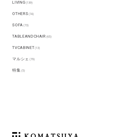
LIVING
(139)
OTHERS
(74)
SOFA
(73)
TABLEANDCHAIR
(65)
TVCABINET
(13)
マルシェ
(79)
特集
(5)