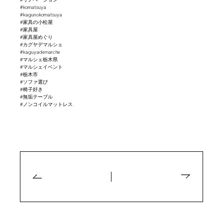
#komatsuya
#kagunokomatsuya
#家具の小松屋
#家具屋
#家具屋めぐり
#カグヤデマルシェ
#kaguyademarche
#マルシェ栃木県
#マルシェイベント
#栃木市
#ソファ選び
#椅子好き
#無垢テーブル
#ノンコイルマットレス