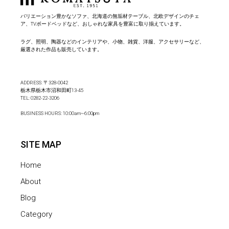
バリエーション豊かなソファ、北海道の無垢材テーブル、北欧デザインのチェ
ア、TVボードベッドなど、おしゃれな家具を豊富に取り揃えています。
ラグ、照明、陶器などのインテリアや、小物、雑貨、洋服、アクセサリーなど、
厳選された作品も販売しています。
ADDRESS: 〒328-0042
栃木県栃木市沼和田町13-45
TEL:
0282-22-3206
BUSINESS HOURS: 10:00am~6:00pm
SITE MAP
Home
About
Blog
Category