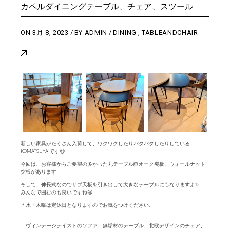
カペルダイニングテーブル、チェア、スツール
ON
3月 8, 2023
BY
ADMIN
DINING
,
TABLEANDCHAIR
新しい家具がたくさん入荷して、ワクワクしたりバタバタしたりしている
KOMATSUYA です😌
今回は、お客様からご要望の多かった丸テーブル🙆オーク突板、ウォールナット
突板があります
そして、伸長式なのでサブ天板を引き出して大きなテーブルにもなりますよ✨
みんなで囲むのも良いですね😃
＊水・木曜は定休日となりますのでお気をつけください。
______________________________________________________
ヴィンテージテイストのソファ、無垢材のテーブル、北欧デザインのチェア、