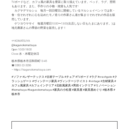
TVボードなど、カフェ風の家具を豊富に取り揃えています。ベッド、ラグ、照明
もあります。また、手作りの小物・雑貨も人気です!
カグヤデマルシェ 毎月一回日曜日に開催しているマルシェイベントでは衣・
食・住それぞれに心を込めたモノ造りの作家さん達が集まりそれぞれの作品を販
売しています。
ゲツヨウヤサイ 毎週月曜日10:00〜13:00(出店しない日もたまにあります。)は
地元農家さんの季節の野菜を販売します！
☞KOMATSUYA
@kagunokomatsuya
Open 10:00-18:00
Close 水・木曜定休日
栃木県栃木市沼和田町13-45
☎︎ 0282-22-3206
– https://kagunokomatsuya.com
#ソファ
#レザーテックス
#古材テーブル
#チェア
#TVボード
#ラグ
#crashgate
#ク
ラッシュゲート
#ヴィンテージ家具
#ヴィンテージテイスト
#vintage
#古材家具
#
カフェ風家具
#カフェインテリア
#北欧風家具
#男前インテリア
#リノベーション
#komatsuya
#kagunokomatsuya
#家具の小松屋
#家具屋
#家具屋めぐり
#栃木県
#
栃木市