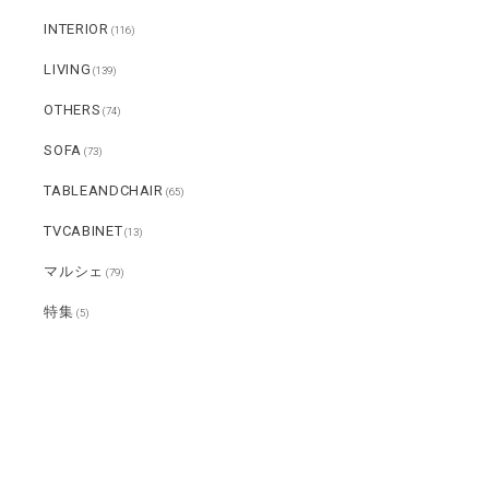
INTERIOR
(116)
LIVING
(139)
OTHERS
(74)
SOFA
(73)
TABLEANDCHAIR
(65)
TVCABINET
(13)
マルシェ
(79)
特集
(5)