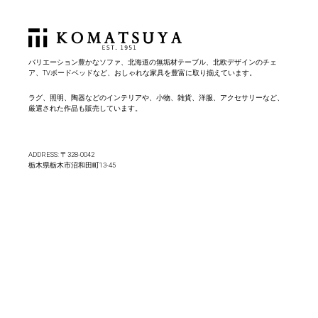
バリエーション豊かなソファ、北海道の無垢材テーブル、北欧デザインのチェ
ア、TVボードベッドなど、おしゃれな家具を豊富に取り揃えています。
ラグ、照明、陶器などのインテリアや、小物、雑貨、洋服、アクセサリーなど、
厳選された作品も販売しています。
ADDRESS: 〒328-0042
栃木県栃木市沼和田町13-45
TEL:
0282-22-3206
BUSINESS HOURS: 10:00am~6:00pm
SITE MAP
Home
About
Blog