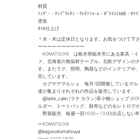
材質
ﾌｪｻﾞｰ・ﾁｯﾌﾟｳﾚﾀﾝ・ｳﾚﾀﾝﾌｫｰﾑ・ﾎﾟﾘｴｽﾃﾙ綿・ﾎﾜｲ
塗装
ｵｲﾙ仕上げ
＊水・木は定休日となります。お気をつけて下
ーーーーーーーーーー
KOMATSUYA は栃木県栃木市にある家具
ァ、北海道の無垢材テーブル、北欧デザインのチ
す。またラグ、照明、陶器などのインテリアや
売しています。
カグヤデマルシェ 毎月1回開催しているマル
達が集まりそれぞれの作品を販売しています。
@latte_calin
(ラテ カラン)革小物ショップ (KO
ルダー、トートバッグ、財布などのをレトロで
野菜販売 毎週一回10:00～13:00(出店し
☞KOMATSUYA
@kagunokomatsuya
Open 10:00-18:00