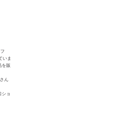
ソフ
ていま
品を販
さん
ま口ショ
。