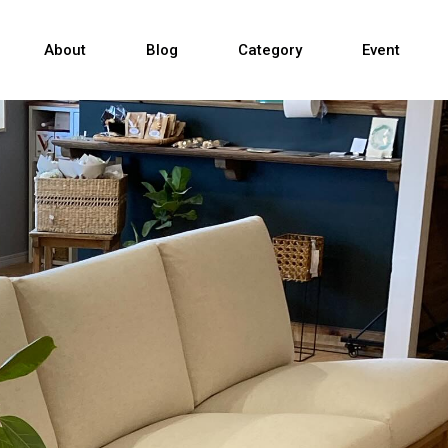
Sofa
About
Blog
Category
Event
Table & Chair
TV Cabinet
Sofa
Bed
Table & Chair
Others
TV Cabinet
Bed
Others