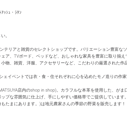
ﾄｱｯｼｭ・ﾗﾀﾝ
さい。
・インテリアと雑貨のセレクトショップです。バリエーション豊富な
ェア、TVボード、ベッドなど、おしゃれな家具を豊富に取り揃え
、小物、雑貨、洋服、アクセサリーなど、こだわりの厳選された作
シェイベントでは衣・食・住それぞれに心を込めたモノ造りの作家
MATSUYA店内のshop in shop)。カラフルな本革を使用した、が
ポップな雰囲気に仕上げ、手にしやすい価格帯でご提供しています
ない時もたまにあります。)は地元農家さんの季節の野菜を販売します！