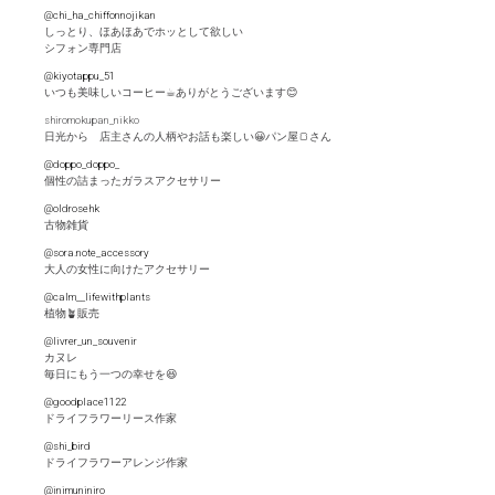
@chi_ha_chiffonnojikan
しっとり、ほあほあでホッとして欲しい
シフォン専門店
@kiyotappu_51
いつも美味しいコーヒー☕︎ありがとうございます😊
shiromokupan_nikko
日光から 店主さんの人柄やお話も楽しい😀パン屋🍞さん
@doppo_doppo_
個性の詰まったガラスアクセサリー
@oldrosehk
古物雑貨
@sora.note_accessory
大人の女性に向けたアクセサリー
@calm__lifewithplants
植物🪴販売
@livrer_un_souvenir
カヌレ
毎日にもう一つの幸せを😆
@goodplace1122
ドライフラワーリース作家
@shi_bird
ドライフラワーアレンジ作家
@inimuniniro