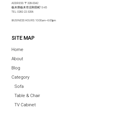
ADDRESS: 〒328-0042
栃木県栃木市沼和田町13-45
TEL:
0282-22-3206
BUSINESS HOURS: 10:00am~6:00pm
SITE MAP
Home
About
Blog
Category
Sofa
Table & Chair
TV Cabinet
Bed
Others