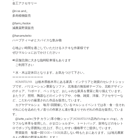
金工アクセサリー
@nise.and_
多肉植物販売
@farm_rhodon
減農薬野菜販売
@hanamukeko
ハーブティー🌿とスパイスな飲み物
心地よい時間を過ごしていただけるステキな作家様です
ぜひマルシェにおでかけください♪
📢店舗北側に大きな臨時駐車場もあります
ご利用下さい
＊水・木は定休日となります。お気をつけて下さい。
ーーーーーーーーーー
KOMATSUYA は栃木県栃木市にある家具・インテリアと雑貨のセレクトショッ
プです。バリエーション豊富なソファ、北海道の無垢材テーブル、北欧デザイン
のチェア、TVボード、ベッドなど、おしゃれな家具を豊富に取り揃えています。
またラグ、照明、陶器などのインテリアや、小物、雑貨、洋服、アクセサリーな
ど、こだわりの厳選された作品を販売しています。
カグヤデマルシェ 毎月1回開催しているマルシェイベントでは衣・食・住それ
ぞれに心を込めたモノ造りの作家さん達が集まりそれぞれの作品を販売していま
す。
@latte_calin (ラテ
カラン)革小物ショップ (KOMATSUYA店内のshop in shop)。カ
ラフルな本革を使用した、がま口ショルダー、トートバッグ、財布などのをレト
ロでポップな雰囲気に仕上げ、手にしやすい価格帯でご提供しています。
野菜販売 毎週一回10:00～13:00(出店しない時もたまにあります。)は地元農家
さんの季節の野菜を販売します！