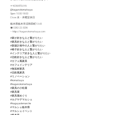
☞KOMATSUYA
@kagunokomatsuya
Open 10:00-18:00
Close 水・木曜定休日
栃木県栃木市沼和田町13-45
☎︎ 0282-22-3206
– https://kagunokomatsuya.com
#家が好きな人と繋がりたい
#家具好きな人と繋がりたい
#新築計画中の人と繋がりたい
#椅子好きな人と繋がりたい
#インテリア好きな人と繫がりたい
#北欧好きな人と繋がりたい
#カフェ風家具
#カフェインテリア
#無垢材家具
#北欧風家具
#リノベーション
#komatsuya
#kagunokomatsuya
#家具の小松屋
#家具屋
#家具屋めぐり
#カグヤデマルシェ
#kaguyademarche
#マルシェ栃木県
#マルシェイベント
#栃木市