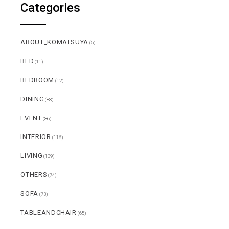
Categories
ABOUT_KOMATSUYA
(5)
BED
(11)
BEDROOM
(12)
DINING
(88)
EVENT
(86)
INTERIOR
(116)
LIVING
(139)
OTHERS
(74)
SOFA
(73)
TABLEANDCHAIR
(65)