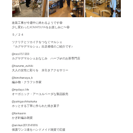
改装工事が今週中に終わるようです😆
少し変わったKOMATSUYAをお楽しみに〜😆
５／２４
ツクリテとツカイテをつなぐマルシェ
『カグヤデマルシェ』出店者様のご紹介です♪
@roco15.1203
カグヤデマルシェおなじみ ハーブ🌿のお茶専門店
@tsurume_zuhiki
大人の女性に彩りを 水引きアクセサリー
@konohanaya_k
編み物・クラフト作家
@mydays.life
オーガニック・アーユルベーダな製品販売
@yakigashikakaka
ホッとする丁寧に作られた焼き菓子
@funkaorin
かぎ針編み雑貨
@anikun2013141816
保護ワンコ達をハンドメイド雑貨で応援