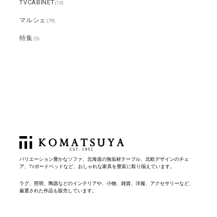
TVCABINET
(13)
マルシェ
(79)
特集
(5)
バリエーション豊かなソファ、北海道の無垢材テーブル、北欧デザインのチェ
ア、TVボードベッドなど、おしゃれな家具を豊富に取り揃えています。
ラグ、照明、陶器などのインテリアや、小物、雑貨、洋服、アクセサリーなど、
厳選された作品も販売しています。