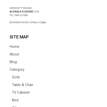
ADDRESS: 〒328-0042
栃木県栃木市沼和田町13-45
TEL:
0282-22-3206
BUSINESS HOURS: 10:00am~6:00pm
SITE MAP
Home
About
Blog
Category
Sofa
Table & Chair
TV Cabinet
Bed