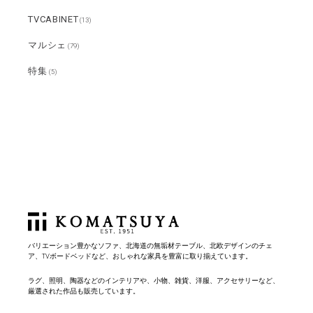
TVCABINET
(13)
マルシェ
(79)
特集
(5)
バリエーション豊かなソファ、北海道の無垢材テーブル、北欧デザインのチェ
ア、TVボードベッドなど、おしゃれな家具を豊富に取り揃えています。
ラグ、照明、陶器などのインテリアや、小物、雑貨、洋服、アクセサリーなど、
厳選された作品も販売しています。