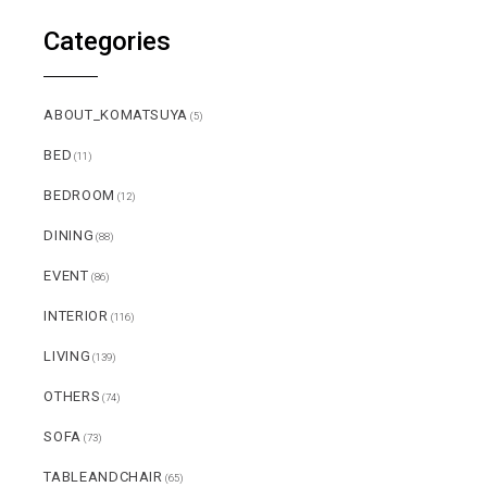
Categories
ABOUT_KOMATSUYA
(5)
BED
(11)
BEDROOM
(12)
DINING
(88)
EVENT
(86)
INTERIOR
(116)
LIVING
(139)
OTHERS
(74)
SOFA
(73)
TABLEANDCHAIR
(65)