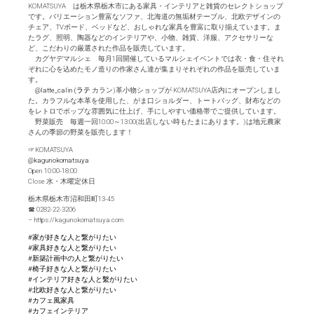
KOMATSUYA は栃木県栃木市にある家具・インテリアと雑貨のセレクトショップ
です。バリエーション豊富なソファ、北海道の無垢材テーブル、北欧デザインの
チェア、TVボード、ベッドなど、おしゃれな家具を豊富に取り揃えています。ま
たラグ、照明、陶器などのインテリアや、小物、雑貨、洋服、アクセサリーな
ど、こだわりの厳選された作品を販売しています。
カグヤデマルシェ 毎月1回開催しているマルシェイベントでは衣・食・住それ
ぞれに心を込めたモノ造りの作家さん達が集まりそれぞれの作品を販売していま
す。
@latte_calin (ラテ
カラン)革小物ショップが KOMATSUYA店内にオープンしまし
た。カラフルな本革を使用した、がま口ショルダー、トートバッグ、財布などの
をレトロでポップな雰囲気に仕上げ、手にしやすい価格帯でご提供しています。
野菜販売 毎週一回10:00～13:00(出店しない時もたまにあります。)は地元農家
さんの季節の野菜を販売します！
☞KOMATSUYA
@kagunokomatsuya
Open 10:00-18:00
Close 水・木曜定休日
栃木県栃木市沼和田町13-45
☎︎ 0282-22-3206
– https://kagunokomatsuya.com
#家が好きな人と繋がりたい
#家具好きな人と繋がりたい
#新築計画中の人と繋がりたい
#椅子好きな人と繋がりたい
#インテリア好きな人と繫がりたい
#北欧好きな人と繋がりたい
#カフェ風家具
#カフェインテリア