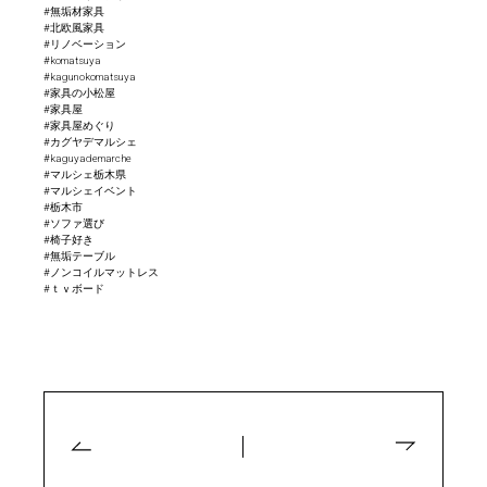
#無垢材家具
#北欧風家具
#リノベーション
#komatsuya
#kagunokomatsuya
#家具の小松屋
#家具屋
#家具屋めぐり
#カグヤデマルシェ
#kaguyademarche
#マルシェ栃木県
#マルシェイベント
#栃木市
#ソファ選び
#椅子好き
#無垢テーブル
#ノンコイルマットレス
#ｔｖボード